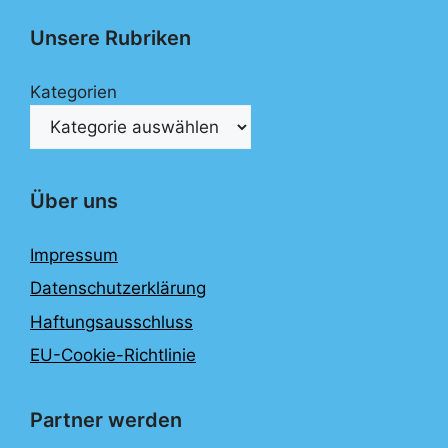
Unsere Rubriken
Kategorien
Über uns
Impressum
Datenschutzerklärung
Haftungsausschluss
EU-Cookie-Richtlinie
Partner werden