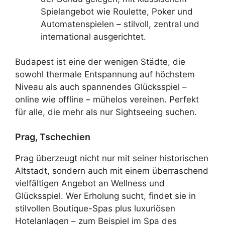
Spielangebot wie Roulette, Poker und
Automatenspielen – stilvoll, zentral und
international ausgerichtet.
Budapest ist eine der wenigen Städte, die
sowohl thermale Entspannung auf höchstem
Niveau als auch spannendes Glücksspiel –
online wie offline – mühelos vereinen. Perfekt
für alle, die mehr als nur Sightseeing suchen.
Prag, Tschechien
Prag überzeugt nicht nur mit seiner historischen
Altstadt, sondern auch mit einem überraschend
vielfältigen Angebot an Wellness und
Glücksspiel. Wer Erholung sucht, findet sie in
stilvollen Boutique-Spas plus luxuriösen
Hotelanlagen – zum Beispiel im Spa des