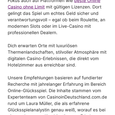
Fokus auch auf Plattformen wie
beste Online
Casino ohne Limit
mit gültigen Lizenzen. Dort
gelingt das Spiel um echtes Geld sicher und
verantwortungsvoll – egal ob beim Roulette, an
modernen Slots oder im Live-Casino mit
professionellen Dealern.
Dich erwarten Orte mit luxuriösen
Thermenlandschaften, stilvoller Atmosphäre mit
digitalen Casino-Erlebnissen, die direkt vom
Hotelzimmer aus erreichbar sind.
Unsere Empfehlungen basieren auf fundierter
Recherche mit jahrelanger Erfahrung im Bereich
Online-Glücksspiel. Die Inhalte stammen vom
Expertenteam von CasinoinDeutschland.com.de
rund um Laura Müller, die als erfahrene
Glücksspielanalystin genau weiß, worauf es bei