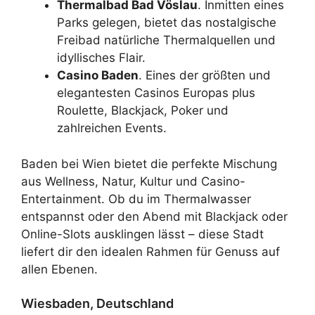
Thermalbad Bad Vöslau
. Inmitten eines
Parks gelegen, bietet das nostalgische
Freibad natürliche Thermalquellen und
idyllisches Flair.
Casino Baden
. Eines der größten und
elegantesten Casinos Europas plus
Roulette, Blackjack, Poker und
zahlreichen Events.
Baden bei Wien bietet die perfekte Mischung
aus Wellness, Natur, Kultur und Casino-
Entertainment. Ob du im Thermalwasser
entspannst oder den Abend mit Blackjack oder
Online-Slots ausklingen lässt – diese Stadt
liefert dir den idealen Rahmen für Genuss auf
allen Ebenen.
Wiesbaden, Deutschland