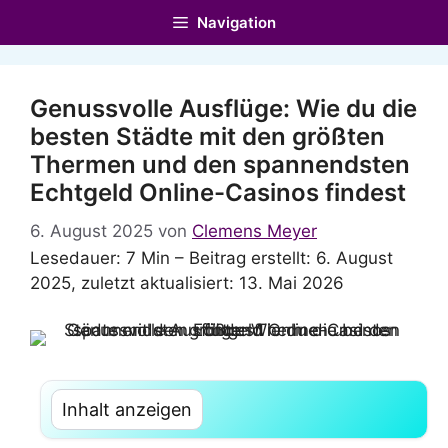
Zum
Navigation
Inhalt
springen
Genussvolle Ausflüge: Wie du die
besten Städte mit den größten
Thermen und den spannendsten
Echtgeld Online-Casinos findest
6. August 2025
von
Clemens Meyer
Lesedauer: 7 Min –
Beitrag erstellt: 6. August
2025, zuletzt aktualisiert: 13. Mai 2026
Inhalt anzeigen