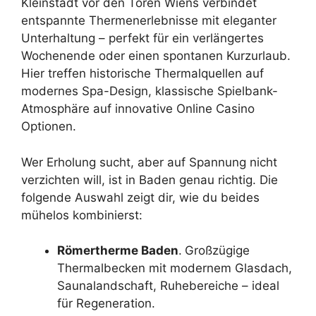
Kleinstadt vor den Toren Wiens verbindet
entspannte Thermenerlebnisse mit eleganter
Unterhaltung – perfekt für ein verlängertes
Wochenende oder einen spontanen Kurzurlaub.
Hier treffen historische Thermalquellen auf
modernes Spa-Design, klassische Spielbank-
Atmosphäre auf innovative Online Casino
Optionen.
Wer Erholung sucht, aber auf Spannung nicht
verzichten will, ist in Baden genau richtig. Die
folgende Auswahl zeigt dir, wie du beides
mühelos kombinierst:
Römertherme Baden
.
Großzügige
Thermalbecken mit modernem Glasdach,
Saunalandschaft, Ruhebereiche – ideal
für Regeneration.