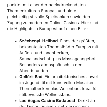
punktet mit einer der beeindruckendsten
Thermenkulturen Europas und bietet
gleichzeitig stilvolle Spielbanken sowie den
Zugang zu modernen Online-Casinos. Hier sind
die Highlights in Budapest auf einen Blick:
Széchenyi-Heilbad
. Eines der größten,
bekanntesten Thermalbäder Europas mit
Außen- und Innenbecken,
Saunalandschaft plus Massageangebot.
Besonders atmosphärisch in den
Abendstunden.
Gellért-Bad
.
Ein architektonisches Juwel
im Jugendstil mit kunstvollen Mosaiken,
Thermalbecken plus Wellenbad. Ideal für
stilbewusste Wellnessfans.
Las Vegas Casino Budapest
. Direkt an
der Donau gelegen, mit klassischem