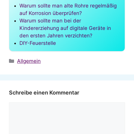
Warum sollte man alte Rohre regelmäßig
auf Korrosion überprüfen?
Warum sollte man bei der
Kindererziehung auf digitale Geräte in
den ersten Jahren verzichten?
DIY-Feuerstelle
Kategorien
Allgemein
Schreibe einen Kommentar
Kommentar