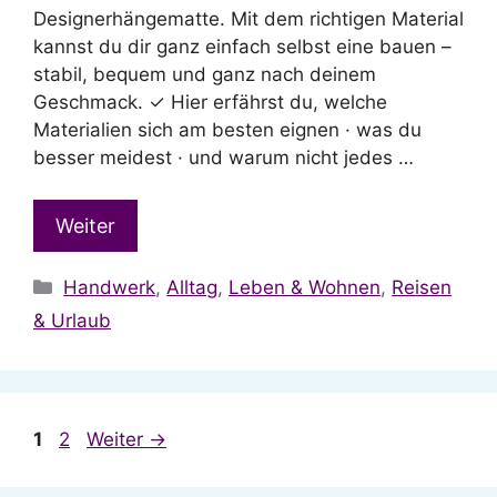
Designerhängematte. Mit dem richtigen Material
kannst du dir ganz einfach selbst eine bauen –
stabil, bequem und ganz nach deinem
Geschmack. ✓ Hier erfährst du, welche
Materialien sich am besten eignen · was du
besser meidest · und warum nicht jedes …
Weiter
Kategorien
Handwerk
,
Alltag
,
Leben & Wohnen
,
Reisen
& Urlaub
Seite
Seite
1
2
Weiter
→