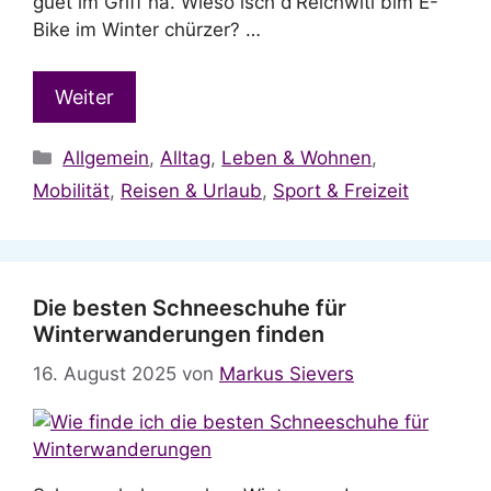
guet im Griff ha. Wieso isch d’Reichwiti bim E-
Bike im Winter chürzer? …
Weiter
Kategorien
Allgemein
,
Alltag
,
Leben & Wohnen
,
Mobilität
,
Reisen & Urlaub
,
Sport & Freizeit
Die besten Schneeschuhe für
Winterwanderungen finden
16. August 2025
von
Markus Sievers