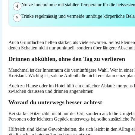
Nutze Innenräume mit stabiler Temperatur für die heisseste
4
Trinke regelmässig und vermeide unnötige körperliche Belas
5
Auch Grünflächen helfen stärker, als viele erwarten. Selbst kle
denen Schatten nicht nur punktuell, sondern über längere Abschnit
Drinnen abkühlen, ohne den Tag zu verlieren
Manchmal ist der Innenraum die vernünftigere Wahl. Wer in einer 
Kreislauf. Wichtig ist, solche Aufenthalte nicht erst dann einzupla
Auch zu Hause oder im Hotel hilft ein einfacher Ablauf: morgens 
zwischen draussen und drinnen angenehmer.
Worauf du unterwegs besser achtest
Bei starker Hitze zählt nicht nur der Ort, sondern auch die Umge
Personen oder leichtem Gepäck unterwegs ist, sollte zusätzliche 
Hilfreich sind kleine Gewohnheiten, die sich leicht in den Alltag 
Stadt auch an heissen Tagen besser nutzbar.