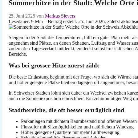
Sommerhitze in der Stadt: Welche Orte 
25. Juni 2026
von
Markus Sievers
Lesedauer: 9 Min –
Beitrag erstellt: 25. Juni 2026, zuletzt aktualis
Steigen in der Stadt die Temperaturen, hilft ein guter Plan mehr al
angenehm sind Plätze, an denen Schatten, Luftzug und Wasser 
zudem den Tagesverlauf mitdenkt, entdeckt selbst im städtischen Al
Bereiche.
Was bei grosser Hitze zuerst zählt
Die beste Entlastung beginnt mit der Frage, wo sich die Wärme st
und höher gelegene Plätze bleiben dagegen oft angenehmer, bes
In Schweizer Städten lohnt sich daher ein Wechsel zwischen kurzen
auch die Sonnenexposition einrechnen. Ein zehnminütiger Weg durc
Stadtbereiche, die oft besser erträglich sind
Parkanlagen mit dichtem Baumbestand und offenen Wiesen
Flussufer mit Sitzmöglichkeiten und natürlichem Windzug
Höher gelegene Quartiere mit mehr Luftbewegung
Schattige Innenhöfe, Passagen und Arkaden