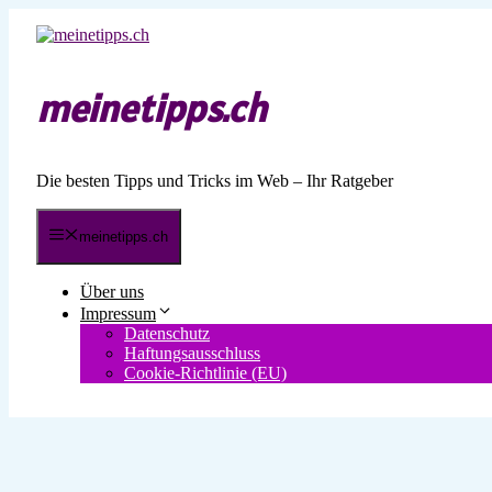
Zum
Inhalt
springen
meinetipps.ch
Die besten Tipps und Tricks im Web – Ihr Ratgeber
meinetipps.ch
Über uns
Impressum
Datenschutz
Haftungsausschluss
Cookie-Richtlinie (EU)