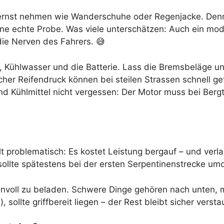
so ernst nehmen wie Wanderschuhe oder Regenjacke. Den
eine echte Probe. Was viele unterschätzen: Auch ein 
die Nerven des Fahrers. 😅
, Kühlwasser und die Batterie. Lass die Bremsbeläge u
cher Reifendruck können bei steilen Strassen schnell gefä
nd Kühlmittel nicht vergessen: Der Motor muss bei Berg
lt problematisch: Es kostet Leistung bergauf – und verl
ollte spätestens bei der ersten Serpentinenstrecke um
 sinnvoll zu beladen. Schwere Dinge gehören nach unten,
sollte griffbereit liegen – der Rest bleibt sicher versta