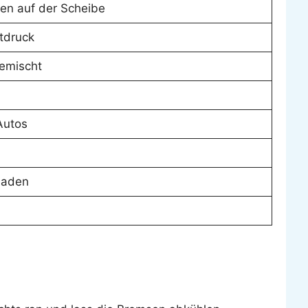
len auf der Scheibe
ftdruck
gemischt
Autos
rladen