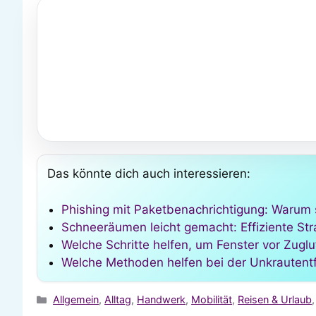
Das könnte dich auch interessieren:
Phishing mit Paketbenachrichtigung: Warum
Schneeräumen leicht gemacht: Effiziente Str
Welche Schritte helfen, um Fenster vor Zuglu
Welche Methoden helfen bei der Unkrauten
Kategorien
Allgemein
,
Alltag
,
Handwerk
,
Mobilität
,
Reisen & Urlaub