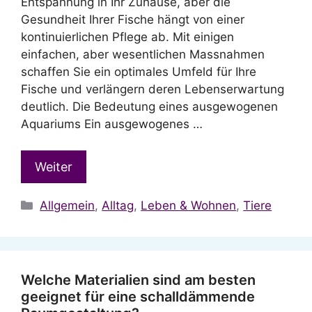
Entspannung in Ihr Zuhause, aber die
Gesundheit Ihrer Fische hängt von einer
kontinuierlichen Pflege ab. Mit einigen
einfachen, aber wesentlichen Massnahmen
schaffen Sie ein optimales Umfeld für Ihre
Fische und verlängern deren Lebenserwartung
deutlich. Die Bedeutung eines ausgewogenen
Aquariums Ein ausgewogenes …
Weiter
Kategorien
Allgemein
,
Alltag
,
Leben & Wohnen
,
Tiere
Welche Materialien sind am besten
geeignet für eine schalldämmende