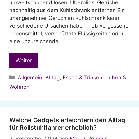
umweltschonend lösen. Überblick: Gerüche
nachhaltig aus dem Kühlschrank entfernen Ein
unangenehmer Geruch im Kühlschrank kann
verschiedene Ursachen haben – ob vergessene
Lebensmittel, verschüttete Flüssigkeiten oder
eine unzureichende …
Weiter
Kategorien
Allgemein
,
Alltag
,
Essen & Trinken
,
Leben &
Wohnen
Welche Gadgets erleichtern den Alltag
für Rollstuhlfahrer erheblich?
2. September 2024
von
Markus Sievers