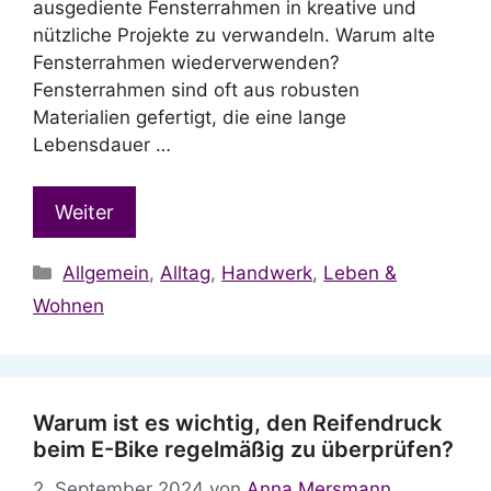
ausgediente Fensterrahmen in kreative und
nützliche Projekte zu verwandeln. Warum alte
Fensterrahmen wiederverwenden?
Fensterrahmen sind oft aus robusten
Materialien gefertigt, die eine lange
Lebensdauer …
Weiter
Kategorien
Allgemein
,
Alltag
,
Handwerk
,
Leben &
Wohnen
Warum ist es wichtig, den Reifendruck
beim E-Bike regelmäßig zu überprüfen?
2. September 2024
von
Anna Mersmann