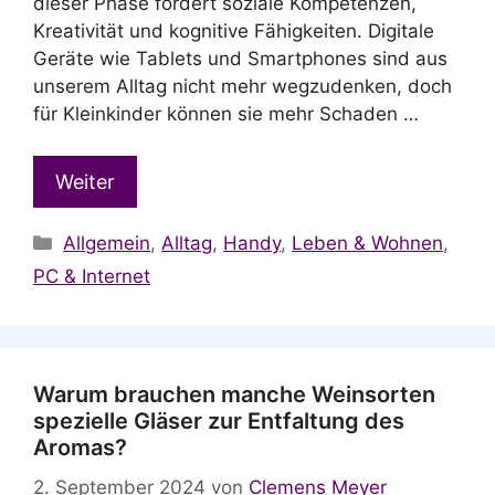
dieser Phase fördert soziale Kompetenzen,
Kreativität und kognitive Fähigkeiten. Digitale
Geräte wie Tablets und Smartphones sind aus
unserem Alltag nicht mehr wegzudenken, doch
für Kleinkinder können sie mehr Schaden …
Weiter
Kategorien
Allgemein
,
Alltag
,
Handy
,
Leben & Wohnen
,
PC & Internet
Warum brauchen manche Weinsorten
spezielle Gläser zur Entfaltung des
Aromas?
2. September 2024
von
Clemens Meyer