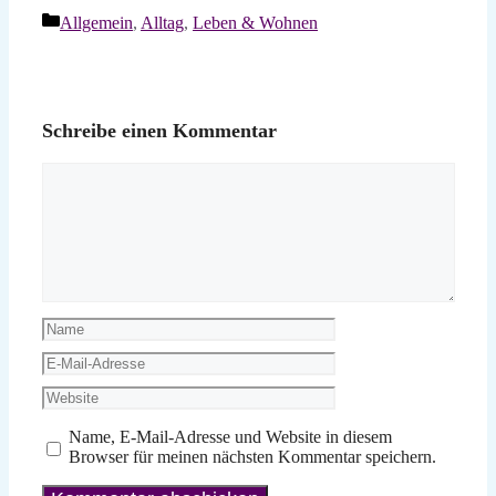
Kategorien
Allgemein
,
Alltag
,
Leben & Wohnen
Schreibe einen Kommentar
Kommentar
Name
E-
Mail-
Website
Adresse
Name, E-Mail-Adresse und Website in diesem
Browser für meinen nächsten Kommentar speichern.