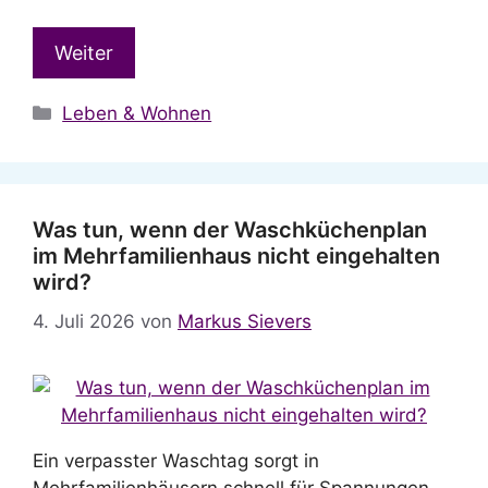
Weiter
Kategorien
Leben & Wohnen
Was tun, wenn der Waschküchenplan
im Mehrfamilienhaus nicht eingehalten
wird?
4. Juli 2026
von
Markus Sievers
Ein verpasster Waschtag sorgt in
Mehrfamilienhäusern schnell für Spannungen.