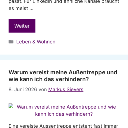
passt. Für LinkedIn und ähnliche Kanäle braucht
es meist …
Weiter
Kategorien
Leben & Wohnen
Warum vereist meine Außentreppe und
wie kann ich das verhindern?
8. Juni 2026
von
Markus Sievers
Eine vereiste Aussentreppe entsteht fast immer