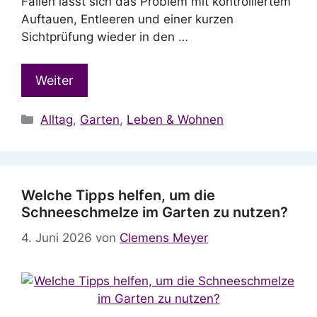
Fällen lässt sich das Problem mit kontrolliertem
Auftauen, Entleeren und einer kurzen
Sichtprüfung wieder in den …
Weiter
Kategorien
Alltag
,
Garten
,
Leben & Wohnen
Welche Tipps helfen, um die
Schneeschmelze im Garten zu nutzen?
4. Juni 2026
von
Clemens Meyer