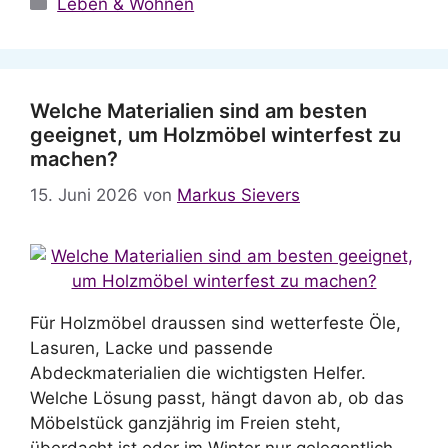
Kategorien
Leben & Wohnen
Welche Materialien sind am besten
geeignet, um Holzmöbel winterfest zu
machen?
15. Juni 2026
von
Markus Sievers
Für Holzmöbel draussen sind wetterfeste Öle,
Lasuren, Lacke und passende
Abdeckmaterialien die wichtigsten Helfer.
Welche Lösung passt, hängt davon ab, ob das
Möbelstück ganzjährig im Freien steht,
überdacht ist oder im Winter nur gelegentlich