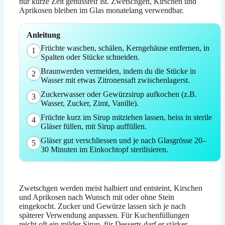
nur kurze Zeit genussreif ist. Zwetschgen, Kirschen und
Aprikosen bleiben im Glas monatelang verwendbar.
Anleitung
Früchte waschen, schälen, Kerngehäuse entfernen, in
1
Spalten oder Stücke schneiden.
Braunwerden vermeiden, indem du die Stücke in
2
Wasser mit etwas Zitronensaft zwischenlagerst.
Zuckerwasser oder Gewürzsirup aufkochen (z.B.
3
Wasser, Zucker, Zimt, Vanille).
Früchte kurz im Sirup mitziehen lassen, heiss in sterile
4
Gläser füllen, mit Sirup auffüllen.
Gläser gut verschliessen und je nach Glasgrösse 20–
5
30 Minuten im Einkochtopf sterilisieren.
Zwetschgen werden meist halbiert und entsteint, Kirschen
und Aprikosen nach Wunsch mit oder ohne Stein
eingekocht. Zucker und Gewürze lassen sich je nach
späterer Verwendung anpassen. Für Kuchenfüllungen
reicht oft ein milder Sirup, für Desserts darf er stärker