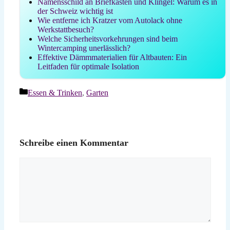
Namensschild an Briefkasten und Klingel: Warum es in
der Schweiz wichtig ist
Wie entferne ich Kratzer vom Autolack ohne
Werkstattbesuch?
Welche Sicherheitsvorkehrungen sind beim
Wintercamping unerlässlich?
Effektive Dämmmaterialien für Altbauten: Ein
Leitfaden für optimale Isolation
Kategorien
Essen & Trinken
,
Garten
Schreibe einen Kommentar
Kommentar