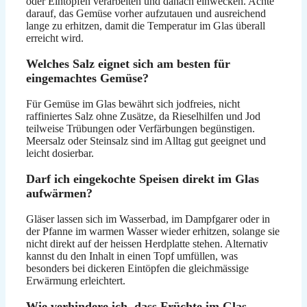
oder Eintöpfen verarbeiten und danach einwecken. Achte
darauf, das Gemüse vorher aufzutauen und ausreichend
lange zu erhitzen, damit die Temperatur im Glas überall
erreicht wird.
Welches Salz eignet sich am besten für
eingemachtes Gemüse?
Für Gemüse im Glas bewährt sich jodfreies, nicht
raffiniertes Salz ohne Zusätze, da Rieselhilfen und Jod
teilweise Trübungen oder Verfärbungen begünstigen.
Meersalz oder Steinsalz sind im Alltag gut geeignet und
leicht dosierbar.
Darf ich eingekochte Speisen direkt im Glas
aufwärmen?
Gläser lassen sich im Wasserbad, im Dampfgarer oder in
der Pfanne im warmen Wasser wieder erhitzen, solange sie
nicht direkt auf der heissen Herdplatte stehen. Alternativ
kannst du den Inhalt in einen Topf umfüllen, was
besonders bei dickeren Eintöpfen die gleichmässige
Erwärmung erleichtert.
Wie verhindere ich, dass Früchte im Glas