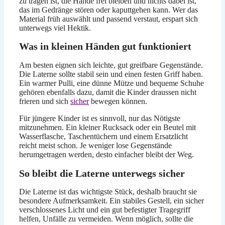
zu tragen ist, die Hände frei bleiben und nichts dabei ist,
das im Gedränge stören oder kaputtgehen kann. Wer das
Material früh auswählt und passend verstaut, erspart sich
unterwegs viel Hektik.
Was in kleinen Händen gut funktioniert
Am besten eignen sich leichte, gut greifbare Gegenstände.
Die Laterne sollte stabil sein und einen festen Griff haben.
Ein warmer Pulli, eine dünne Mütze und bequeme Schuhe
gehören ebenfalls dazu, damit die Kinder draussen nicht
frieren und sich
sicher
bewegen können.
Für jüngere Kinder ist es sinnvoll, nur das Nötigste
mitzunehmen. Ein kleiner Rucksack oder ein Beutel mit
Wasserflasche, Taschentüchern und einem Ersatzlicht
reicht meist schon. Je weniger lose Gegenstände
herumgetragen werden, desto einfacher bleibt der Weg.
So bleibt die Laterne unterwegs sicher
Die Laterne ist das wichtigste Stück, deshalb braucht sie
besondere Aufmerksamkeit. Ein stabiles Gestell, ein sicher
verschlossenes Licht und ein gut befestigter Tragegriff
helfen, Unfälle zu vermeiden. Wenn möglich, sollte die