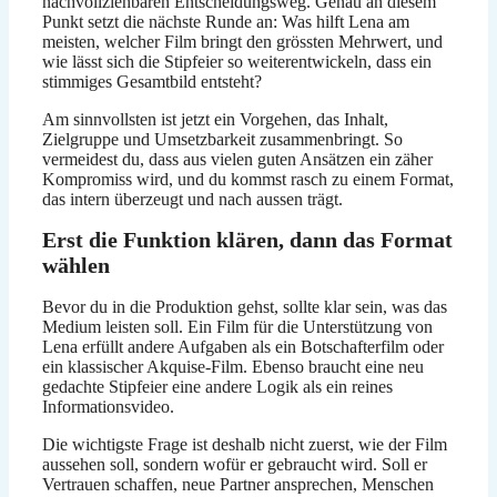
nachvollziehbaren Entscheidungsweg. Genau an diesem
Punkt setzt die nächste Runde an: Was hilft Lena am
meisten, welcher Film bringt den grössten Mehrwert, und
wie lässt sich die Stipfeier so weiterentwickeln, dass ein
stimmiges Gesamtbild entsteht?
Am sinnvollsten ist jetzt ein Vorgehen, das Inhalt,
Zielgruppe und Umsetzbarkeit zusammenbringt. So
vermeidest du, dass aus vielen guten Ansätzen ein zäher
Kompromiss wird, und du kommst rasch zu einem Format,
das intern überzeugt und nach aussen trägt.
Erst die Funktion klären, dann das Format
wählen
Bevor du in die Produktion gehst, sollte klar sein, was das
Medium leisten soll. Ein Film für die Unterstützung von
Lena erfüllt andere Aufgaben als ein Botschafterfilm oder
ein klassischer Akquise-Film. Ebenso braucht eine neu
gedachte Stipfeier eine andere Logik als ein reines
Informationsvideo.
Die wichtigste Frage ist deshalb nicht zuerst, wie der Film
aussehen soll, sondern wofür er gebraucht wird. Soll er
Vertrauen schaffen, neue Partner ansprechen, Menschen