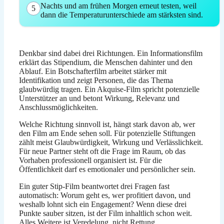
Nachts und am frühen Morgen erneut testen, weil
5
dann die Temperaturunterschiede am stärksten sind.
Denkbar sind dabei drei Richtungen. Ein Informationsfilm
erklärt das Stipendium, die Menschen dahinter und den
Ablauf. Ein Botschafterfilm arbeitet stärker mit
Identifikation und zeigt Personen, die das Thema
glaubwürdig tragen. Ein Akquise-Film spricht potenzielle
Unterstützer an und betont Wirkung, Relevanz und
Anschlussmöglichkeiten.
Welche Richtung sinnvoll ist, hängt stark davon ab, wer
den Film am Ende sehen soll. Für potenzielle Stiftungen
zählt meist Glaubwürdigkeit, Wirkung und Verlässlichkeit.
Für neue Partner steht oft die Frage im Raum, ob das
Vorhaben professionell organisiert ist. Für die
Öffentlichkeit darf es emotionaler und persönlicher sein.
Ein guter Stip-Film beantwortet drei Fragen fast
automatisch: Worum geht es, wer profitiert davon, und
weshalb lohnt sich ein Engagement? Wenn diese drei
Punkte sauber sitzen, ist der Film inhaltlich schon weit.
Alles Weitere ist Veredelung, nicht Rettung.