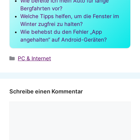
Wie bereite ich mein Auto für lange
Bergfahrten vor?
Welche Tipps helfen, um die Fenster im
Winter zugfrei zu halten?
Wie behebst du den Fehler „App
angehalten“ auf Android-Geräten?
Kategorien
PC & Internet
Schreibe einen Kommentar
Kommentar