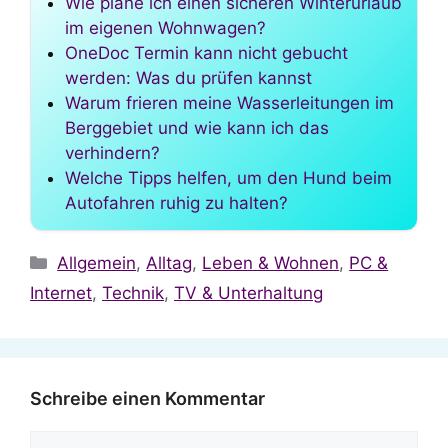
Wie plane ich einen sicheren Winterurlaub
im eigenen Wohnwagen?
OneDoc Termin kann nicht gebucht
werden: Was du prüfen kannst
Warum frieren meine Wasserleitungen im
Berggebiet und wie kann ich das
verhindern?
Welche Tipps helfen, um den Hund beim
Autofahren ruhig zu halten?
Kategorien
Allgemein
,
Alltag
,
Leben & Wohnen
,
PC &
Internet
,
Technik
,
TV & Unterhaltung
Schreibe einen Kommentar
Kommentar