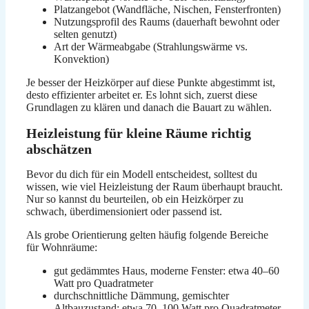
Platzangebot (Wandfläche, Nischen, Fensterfronten)
Nutzungsprofil des Raums (dauerhaft bewohnt oder
selten genutzt)
Art der Wärmeabgabe (Strahlungswärme vs.
Konvektion)
Je besser der Heizkörper auf diese Punkte abgestimmt ist,
desto effizienter arbeitet er. Es lohnt sich, zuerst diese
Grundlagen zu klären und danach die Bauart zu wählen.
Heizleistung für kleine Räume richtig
abschätzen
Bevor du dich für ein Modell entscheidest, solltest du
wissen, wie viel Heizleistung der Raum überhaupt braucht.
Nur so kannst du beurteilen, ob ein Heizkörper zu
schwach, überdimensioniert oder passend ist.
Als grobe Orientierung gelten häufig folgende Bereiche
für Wohnräume:
gut gedämmtes Haus, moderne Fenster: etwa 40–60
Watt pro Quadratmeter
durchschnittliche Dämmung, gemischter
Altbauzustand: etwa 70–100 Watt pro Quadratmeter