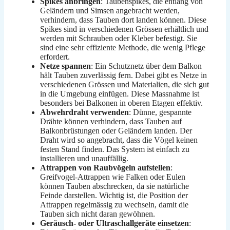
Spikes anbringen
: Taubenspikes, die entlang von
Geländern und Simsen angebracht werden,
verhindern, dass Tauben dort landen können. Diese
Spikes sind in verschiedenen Grössen erhältlich und
werden mit Schrauben oder Kleber befestigt. Sie
sind eine sehr effiziente Methode, die wenig Pflege
erfordert.
Netze spannen
: Ein Schutznetz über dem Balkon
hält Tauben zuverlässig fern. Dabei gibt es Netze in
verschiedenen Grössen und Materialien, die sich gut
in die Umgebung einfügen. Diese Massnahme ist
besonders bei Balkonen in oberen Etagen effektiv.
Abwehrdraht verwenden
: Dünne, gespannte
Drähte können verhindern, dass Tauben auf
Balkonbrüstungen oder Geländern landen. Der
Draht wird so angebracht, dass die Vögel keinen
festen Stand finden. Das System ist einfach zu
installieren und unauffällig.
Attrappen von Raubvögeln aufstellen
:
Greifvogel-Attrappen wie Falken oder Eulen
können Tauben abschrecken, da sie natürliche
Feinde darstellen. Wichtig ist, die Position der
Attrappen regelmässig zu wechseln, damit die
Tauben sich nicht daran gewöhnen.
Geräusch- oder Ultraschallgeräte einsetzen
: