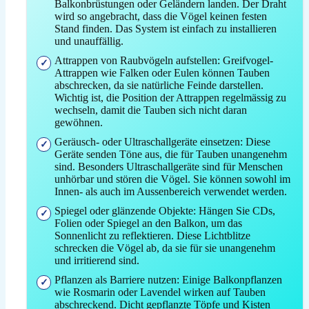
Balkonbrüstungen oder Geländern landen. Der Draht
wird so angebracht, dass die Vögel keinen festen
Stand finden. Das System ist einfach zu installieren
und unauffällig.
Attrappen von Raubvögeln aufstellen: Greifvogel-
Attrappen wie Falken oder Eulen können Tauben
abschrecken, da sie natürliche Feinde darstellen.
Wichtig ist, die Position der Attrappen regelmässig zu
wechseln, damit die Tauben sich nicht daran
gewöhnen.
Geräusch- oder Ultraschallgeräte einsetzen: Diese
Geräte senden Töne aus, die für Tauben unangenehm
sind. Besonders Ultraschallgeräte sind für Menschen
unhörbar und stören die Vögel. Sie können sowohl im
Innen- als auch im Aussenbereich verwendet werden.
Spiegel oder glänzende Objekte: Hängen Sie CDs,
Folien oder Spiegel an den Balkon, um das
Sonnenlicht zu reflektieren. Diese Lichtblitze
schrecken die Vögel ab, da sie für sie unangenehm
und irritierend sind.
Pflanzen als Barriere nutzen: Einige Balkonpflanzen
wie Rosmarin oder Lavendel wirken auf Tauben
abschreckend. Dicht gepflanzte Töpfe und Kisten