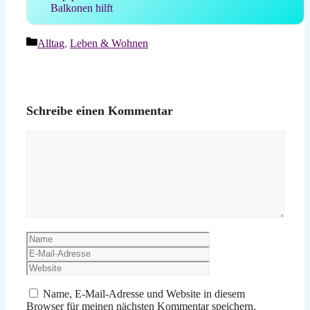
Balkonen hilft
Kategorien
Alltag
,
Leben & Wohnen
Schreibe einen Kommentar
Kommentar
Name
E-
Mail-
Website
Adresse
Name, E-Mail-Adresse und Website in diesem
Browser für meinen nächsten Kommentar speichern.