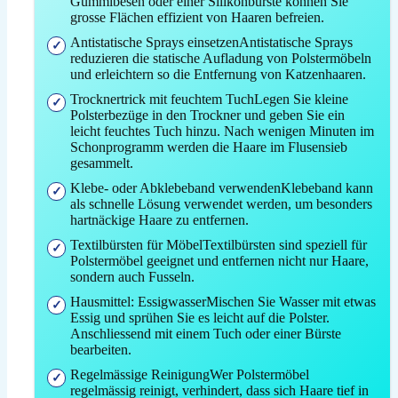
Gummibesen oder einer Silikonbürste können Sie
grosse Flächen effizient von Haaren befreien.
Antistatische Sprays einsetzenAntistatische Sprays
reduzieren die statische Aufladung von Polstermöbeln
und erleichtern so die Entfernung von Katzenhaaren.
Trocknertrick mit feuchtem TuchLegen Sie kleine
Polsterbezüge in den Trockner und geben Sie ein
leicht feuchtes Tuch hinzu. Nach wenigen Minuten im
Schonprogramm werden die Haare im Flusensieb
gesammelt.
Klebe- oder Abklebeband verwendenKlebeband kann
als schnelle Lösung verwendet werden, um besonders
hartnäckige Haare zu entfernen.
Textilbürsten für MöbelTextilbürsten sind speziell für
Polstermöbel geeignet und entfernen nicht nur Haare,
sondern auch Fusseln.
Hausmittel: EssigwasserMischen Sie Wasser mit etwas
Essig und sprühen Sie es leicht auf die Polster.
Anschliessend mit einem Tuch oder einer Bürste
bearbeiten.
Regelmässige ReinigungWer Polstermöbel
regelmässig reinigt, verhindert, dass sich Haare tief in