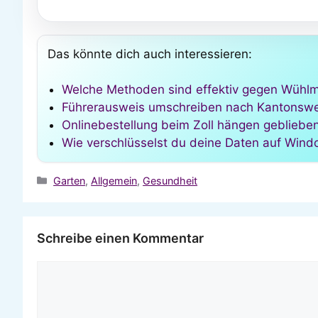
Das könnte dich auch interessieren:
Welche Methoden sind effektiv gegen Wühl
Führerausweis umschreiben nach Kantonswe
Onlinebestellung beim Zoll hängen geblieben
Wie verschlüsselst du deine Daten auf Wind
Kategorien
Garten
,
Allgemein
,
Gesundheit
Schreibe einen Kommentar
Kommentar