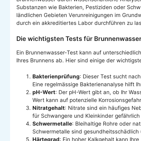
Substanzen wie Bakterien, Pestiziden oder Schwe
ländlichen Gebieten Verunreinigungen im Grundwa
durch ein akkreditiertes Labor durchführen zu la
Die wichtigsten Tests für Brunnenwasse
Ein Brunnenwasser-Test kann auf unterschiedlich
Ihres Brunnens ab. Hier sind einige der wichtigst
Bakterienprüfung
: Dieser Test sucht nach
Eine regelmässige Bakterienanalyse hilft I
pH-Wert
: Der pH-Wert gibt an, ob Ihr Wass
Wert kann auf potenzielle Korrosionsgefah
Nitratgehalt
: Nitrate sind ein häufiges 
für Schwangere und Kleinkinder gefährlich
Schwermetalle
: Bleihaltige Rohre oder n
Schwermetalle sind gesundheitsschädlich
Härtegrad
: Ein hoher Kalkgehalt kann Ihr