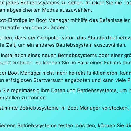
en jedes Betriebssystems zu sehen, drücken Sie die Ta
 den abgesicherten Modus auszuwählen.
oot-Einträge im Boot Manager mithilfe des Befehlszeile
 zu entfernen oder zu ändern.
öchten, dass der Computer sofort das Standardbetriebs
r Zeit, um ein anderes Betriebssystem auszuwählen.
r Installation eines neuen Betriebssystems oder einer g
unkt erstellen. So können Sie im Falle eines Fehlers de
er Boot Manager nicht mehr korrekt funktionieren, kön
en erfolglosen Startversuch angeboten und kann viele
 Sie regelmässig Ihre Daten und Betriebssysteme, um 
rstellen zu können.
timmte Betriebssysteme im Boot Manager verstecken, fall
hiedene Betriebssysteme testen möchten, können Sie dies