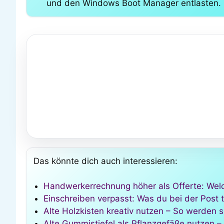
und den Windows Boot Manager entlasten.
Das könnte dich auch interessieren:
Handwerkerrechnung höher als Offerte: Welc
Einschreiben verpasst: Was du bei der Post 
Alte Holzkisten kreativ nutzen – So werden 
Alte Gummistiefel als Pflanzgefäße nutzen – s