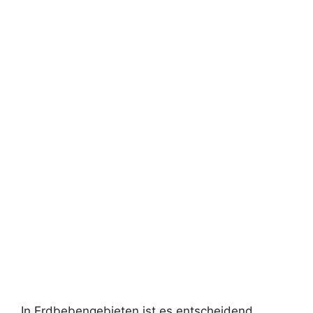
In Erdbebengebieten ist es entscheidend,