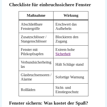
Checkliste für einbruchssichere Fenster
Maßnahme
Wirkung
Abschließbare
Erschwert das
Fenstergriffe
Aufhebeln
Zusatzschlösser /
Blockieren den
Stangenschlösser
Zugang
Fenster mit
Extrem hohe
Pilzkopfzapfen
Sicherheit
Verbundsicherheitsg
Hält Schläge stand
las
Glasbruchsensoren /
Sofortige Warnung
Alarme
Sicht- und
Rollläden
Einstiegsschutz
Fenster sichern: Was kostet der Spaß?