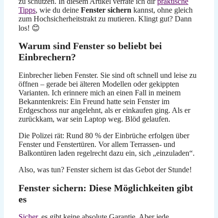
zu schützen. In diesem Artikel verrate ich dir
praktische
Tipps
, wie du deine
Fenster sichern
kannst, ohne gleich
zum Hochsicherheitstrakt zu mutieren. Klingt gut? Dann
los! 😊
Warum sind Fenster so beliebt bei
Einbrechern?
Einbrecher lieben Fenster. Sie sind oft schnell und leise zu
öffnen – gerade bei älteren Modellen oder gekippten
Varianten. Ich erinnere mich an einen Fall in meinem
Bekanntenkreis: Ein Freund hatte sein Fenster im
Erdgeschoss nur angelehnt, als er einkaufen ging. Als er
zurückkam, war sein Laptop weg. Blöd gelaufen.
Die Polizei rät: Rund 80 % der Einbrüche erfolgen über
Fenster und Fenstertüren. Vor allem Terrassen- und
Balkontüren laden regelrecht dazu ein, sich „einzuladen“.
Also, was tun? Fenster sichern ist das Gebot der Stunde!
Fenster sichern: Diese Möglichkeiten gibt
es
Sicher
, es gibt keine absolute Garantie. Aber jede