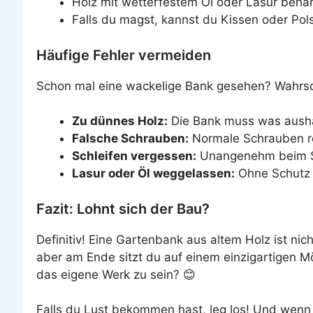
Holz mit wetterfestem Öl oder Lasur beha
Falls du magst, kannst du Kissen oder Pol
Häufige Fehler vermeiden
Schon mal eine wackelige Bank gesehen? Wahrsch
Zu dünnes Holz:
Die Bank muss was aushal
Falsche Schrauben:
Normale Schrauben ro
Schleifen vergessen:
Unangenehm beim Si
Lasur oder Öl weggelassen:
Ohne Schutz 
Fazit: Lohnt sich der Bau?
Definitiv! Eine Gartenbank aus altem Holz ist ni
aber am Ende sitzt du auf einem einzigartigen Mö
das eigene Werk zu sein? 😊
Falls du Lust bekommen hast, leg los! Und wenn d