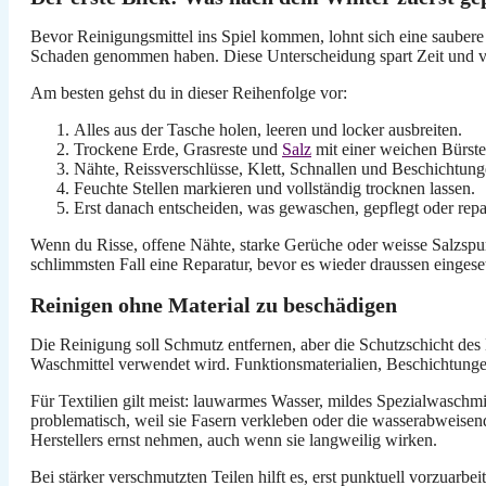
Bevor Reinigungsmittel ins Spiel kommen, lohnt sich eine saubere 
Schaden genommen haben. Diese Unterscheidung spart Zeit und ver
Am besten gehst du in dieser Reihenfolge vor:
Alles aus der Tasche holen, leeren und locker ausbreiten.
Trockene Erde, Grasreste und
Salz
mit einer weichen Bürste
Nähte, Reissverschlüsse, Klett, Schnallen und Beschichtung
Feuchte Stellen markieren und vollständig trocknen lassen.
Erst danach entscheiden, was gewaschen, gepflegt oder repa
Wenn du Risse, offene Nähte, starke Gerüche oder weisse Salzspure
schlimmsten Fall eine Reparatur, bevor es wieder draussen eingese
Reinigen ohne Material zu beschädigen
Die Reinigung soll Schmutz entfernen, aber die Schutzschicht des 
Waschmittel verwendet wird. Funktionsmaterialien, Beschichtunge
Für Textilien gilt meist: lauwarmes Wasser, mildes Spezialwaschm
problematisch, weil sie Fasern verkleben oder die wasserabweisend
Herstellers ernst nehmen, auch wenn sie langweilig wirken.
Bei stärker verschmutzten Teilen hilft es, erst punktuell vorzuarbe