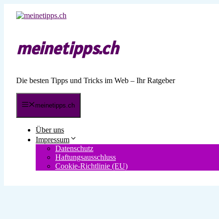
Zum
Inhalt
springen
meinetipps.ch
Die besten Tipps und Tricks im Web – Ihr Ratgeber
meinetipps.ch
Über uns
Impressum
Datenschutz
Haftungsausschluss
Cookie-Richtlinie (EU)