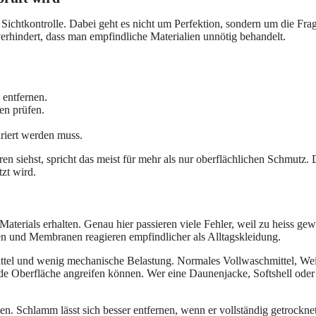
Sichtkontrolle. Dabei geht es nicht um Perfektion, sondern um die Fra
hindert, dass man empfindliche Materialien unnötig behandelt.
 entfernen.
en prüfen.
riert werden muss.
n siehst, spricht das meist für mehr als nur oberflächlichen Schmutz. 
tzt wird.
Materials erhalten. Genau hier passieren viele Fehler, weil zu heiss g
n und Membranen reagieren empfindlicher als Alltagskleidung.
ittel und wenig mechanische Belastung. Normales Vollwaschmittel, Weic
e Oberfläche angreifen können. Wer eine Daunenjacke, Softshell oder H
iten. Schlamm lässt sich besser entfernen, wenn er vollständig getrockne