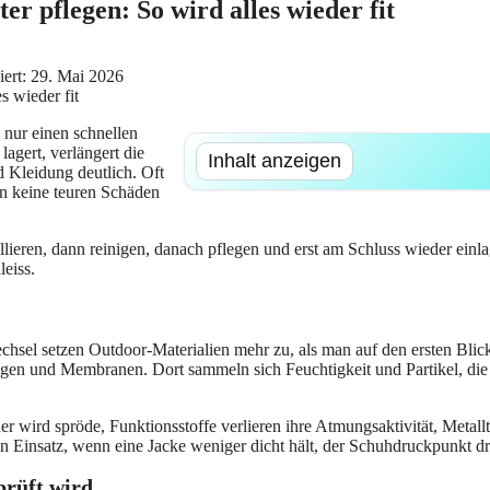
 pflegen: So wird alles wieder fit
siert: 29. Mai 2026
 nur einen schnellen
 lagert, verlängert die
Inhalt anzeigen
 Kleidung deutlich. Oft
en keine teuren Schäden
rollieren, dann reinigen, danach pflegen und erst am Schluss wieder ei
eiss.
hsel setzen Outdoor-Materialien mehr zu, als man auf den ersten Blick 
ungen und Membranen. Dort sammeln sich Feuchtigkeit und Partikel, di
r wird spröde, Funktionsstoffe verlieren ihre Atmungsaktivität, Metallt
en Einsatz, wenn eine Jacke weniger dicht hält, der Schuhdruckpunkt d
prüft wird