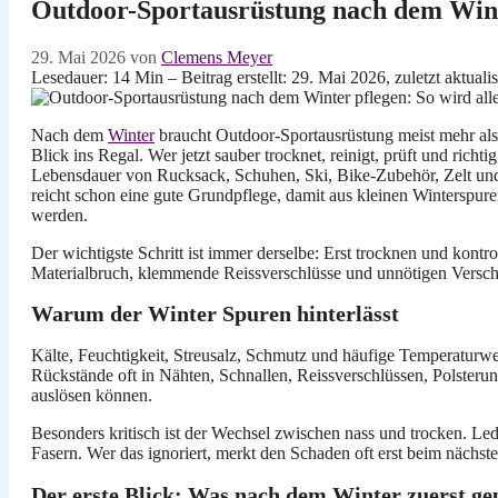
Outdoor-Sportausrüstung nach dem Winter
29. Mai 2026
von
Clemens Meyer
Lesedauer: 14 Min –
Beitrag erstellt: 29. Mai 2026, zuletzt aktuali
Nach dem
Winter
braucht Outdoor-Sportausrüstung meist mehr als
Blick ins Regal. Wer jetzt sauber trocknet, reinigt, prüft und richtig
Lebensdauer von Rucksack, Schuhen, Ski, Bike-Zubehör, Zelt und
reicht schon eine gute Grundpflege, damit aus kleinen Winterspur
werden.
Der wichtigste Schritt ist immer derselbe: Erst trocknen und kont
Materialbruch, klemmende Reissverschlüsse und unnötigen Verschl
Warum der Winter Spuren hinterlässt
Kälte, Feuchtigkeit, Streusalz, Schmutz und häufige Temperaturwec
Rückstände oft in Nähten, Schnallen, Reissverschlüssen, Polster
auslösen können.
Besonders kritisch ist der Wechsel zwischen nass und trocken. Lede
Fasern. Wer das ignoriert, merkt den Schaden oft erst beim nächst
Der erste Blick: Was nach dem Winter zuerst ge