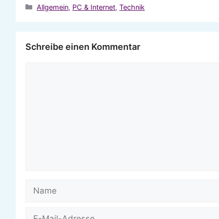
Kategorien
Allgemein
,
PC & Internet
,
Technik
Schreibe einen Kommentar
Kommentar
Name
E-