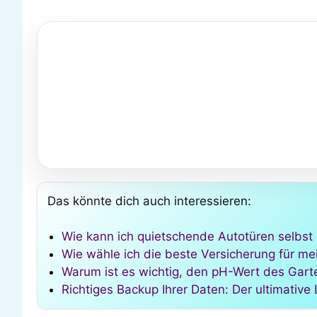
Das könnte dich auch interessieren:
Wie kann ich quietschende Autotüren selbst 
Wie wähle ich die beste Versicherung für me
Warum ist es wichtig, den pH-Wert des Garte
Richtiges Backup Ihrer Daten: Der ultimative