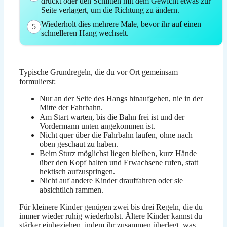
drückt oder den Schlitten mit dem Gewicht etwas zur
Seite verlagert, um die Richtung zu ändern.
Wiederholt dies mehrere Male, bevor ihr auf einen
5
schnelleren Hang wechselt.
Typische Grundregeln, die du vor Ort gemeinsam
formulierst:
Nur an der Seite des Hangs hinaufgehen, nie in der
Mitte der Fahrbahn.
Am Start warten, bis die Bahn frei ist und der
Vordermann unten angekommen ist.
Nicht quer über die Fahrbahn laufen, ohne nach
oben geschaut zu haben.
Beim Sturz möglichst liegen bleiben, kurz Hände
über den Kopf halten und Erwachsene rufen, statt
hektisch aufzuspringen.
Nicht auf andere Kinder drauffahren oder sie
absichtlich rammen.
Für kleinere Kinder genügen zwei bis drei Regeln, die du
immer wieder ruhig wiederholst. Ältere Kinder kannst du
stärker einbeziehen, indem ihr zusammen überlegt, was