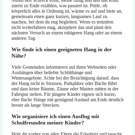
Nimm den Schreck ernst, bleibe ruhig und lass das Kind
zuerst zu Ende erzählen, was passiert ist. Prüfe, ob
körperlich alles in Ordnung ist, wärme es auf und biete an,
gemeinsam einen ganz kurzen, langsamen Lauf zu
machen, bei dem du eng begleitest. Wenn es trotzdem
nicht weiterfahren mag, akzeptiere das und plant den
nächsten Versuch an einem ruhigeren Hang oder an einem
anderen Tag.
Wie finde ich einen geeigneten Hang in der
Nähe?
Viele Gemeinden informieren auf ihren Webseiten oder
Aushängen über beliebte Schlitthänge und
Winterangebote. Achte bei der Besichtigung darauf, dass
der Hang nicht in Strassen, Parkplätze oder Bäche führt
und dass keine Bäume, Zäune oder Masten mitten in der
Fahrspur stehen. Für jüngere Kinder eignen sich kurze,
eher flache Hänge mit genügend Auslauf am Ende deutlich
besser als lange Strecken.
Wie organisiere ich einen Ausflug mit
Schulfreunden meiner Kinder?
Hole dir vorher von allen Eltern die Erlaubnis und tausche