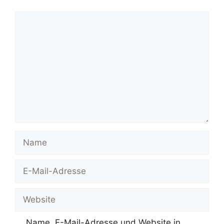
Kommentar
Name
E-
Mail-
Adresse
Website
Name, E-Mail-Adresse und Website in