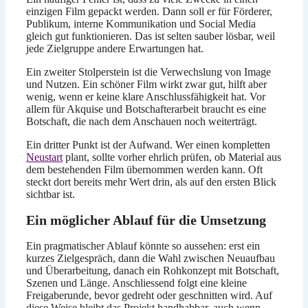
einzigen Film gepackt werden. Dann soll er für Förderer,
Publikum, interne Kommunikation und Social Media
gleich gut funktionieren. Das ist selten sauber lösbar, weil
jede Zielgruppe andere Erwartungen hat.
Ein zweiter Stolperstein ist die Verwechslung von Image
und Nutzen. Ein schöner Film wirkt zwar gut, hilft aber
wenig, wenn er keine klare Anschlussfähigkeit hat. Vor
allem für Akquise und Botschafterarbeit braucht es eine
Botschaft, die nach dem Anschauen noch weiterträgt.
Ein dritter Punkt ist der Aufwand. Wer einen kompletten
Neustart
plant, sollte vorher ehrlich prüfen, ob Material aus
dem bestehenden Film übernommen werden kann. Oft
steckt dort bereits mehr Wert drin, als auf den ersten Blick
sichtbar ist.
Ein möglicher Ablauf für die Umsetzung
Ein pragmatischer Ablauf könnte so aussehen: erst ein
kurzes Zielgespräch, dann die Wahl zwischen Neuaufbau
und Überarbeitung, danach ein Rohkonzept mit Botschaft,
Szenen und Länge. Anschliessend folgt eine kleine
Freigaberunde, bevor gedreht oder geschnitten wird. Auf
diese Weise bleibt das Projekt handhabbar, auch wenn