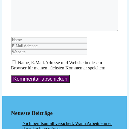
Name
E-
Mail-
Website
Adresse
Name, E-Mail-Adresse und Website in diesem
Browser für meinen nächsten Kommentar speichern.
Neueste Beiträge
Nichtberufsunfall versichert: Wann Arbeitnehmer
darauf achten müssen