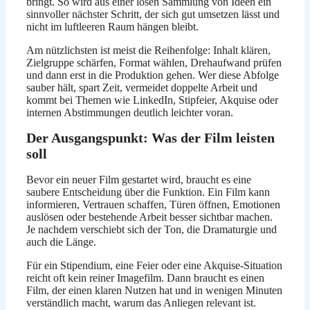
bringt. So wird aus einer losen Sammlung von Ideen ein
sinnvoller nächster Schritt, der sich gut umsetzen lässt und
nicht im luftleeren Raum hängen bleibt.
Am nützlichsten ist meist die Reihenfolge: Inhalt klären,
Zielgruppe schärfen, Format wählen, Drehaufwand prüfen
und dann erst in die Produktion gehen. Wer diese Abfolge
sauber hält, spart Zeit, vermeidet doppelte Arbeit und
kommt bei Themen wie LinkedIn, Stipfeier, Akquise oder
internen Abstimmungen deutlich leichter voran.
Der Ausgangspunkt: Was der Film leisten
soll
Bevor ein neuer Film gestartet wird, braucht es eine
saubere Entscheidung über die Funktion. Ein Film kann
informieren, Vertrauen schaffen, Türen öffnen, Emotionen
auslösen oder bestehende Arbeit besser sichtbar machen.
Je nachdem verschiebt sich der Ton, die Dramaturgie und
auch die Länge.
Für ein Stipendium, eine Feier oder eine Akquise-Situation
reicht oft kein reiner Imagefilm. Dann braucht es einen
Film, der einen klaren Nutzen hat und in wenigen Minuten
verständlich macht, warum das Anliegen relevant ist.