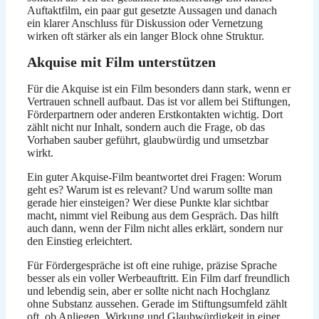
Auftaktfilm, ein paar gut gesetzte Aussagen und danach
ein klarer Anschluss für Diskussion oder Vernetzung
wirken oft stärker als ein langer Block ohne Struktur.
Akquise mit Film unterstützen
Für die Akquise ist ein Film besonders dann stark, wenn er
Vertrauen schnell aufbaut. Das ist vor allem bei Stiftungen,
Förderpartnern oder anderen Erstkontakten wichtig. Dort
zählt nicht nur Inhalt, sondern auch die Frage, ob das
Vorhaben sauber geführt, glaubwürdig und umsetzbar
wirkt.
Ein guter Akquise-Film beantwortet drei Fragen: Worum
geht es? Warum ist es relevant? Und warum sollte man
gerade hier einsteigen? Wer diese Punkte klar sichtbar
macht, nimmt viel Reibung aus dem Gespräch. Das hilft
auch dann, wenn der Film nicht alles erklärt, sondern nur
den Einstieg erleichtert.
Für Fördergespräche ist oft eine ruhige, präzise Sprache
besser als ein voller Werbeauftritt. Ein Film darf freundlich
und lebendig sein, aber er sollte nicht nach Hochglanz
ohne Substanz aussehen. Gerade im Stiftungsumfeld zählt
oft, ob Anliegen, Wirkung und Glaubwürdigkeit in einer