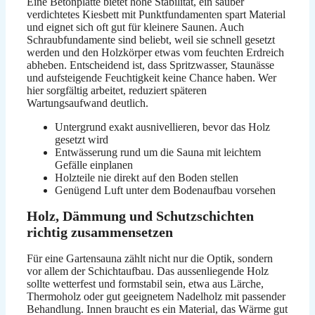
Eine Betonplatte bietet hohe Stabilität, ein sauber
verdichtetes Kiesbett mit Punktfundamenten spart Material
und eignet sich oft gut für kleinere Saunen. Auch
Schraubfundamente sind beliebt, weil sie schnell gesetzt
werden und den Holzkörper etwas vom feuchten Erdreich
abheben. Entscheidend ist, dass Spritzwasser, Staunässe
und aufsteigende Feuchtigkeit keine Chance haben. Wer
hier sorgfältig arbeitet, reduziert späteren
Wartungsaufwand deutlich.
Untergrund exakt ausnivellieren, bevor das Holz
gesetzt wird
Entwässerung rund um die Sauna mit leichtem
Gefälle einplanen
Holzteile nie direkt auf den Boden stellen
Genügend Luft unter dem Bodenaufbau vorsehen
Holz, Dämmung und Schutzschichten
richtig zusammensetzen
Für eine Gartensauna zählt nicht nur die Optik, sondern
vor allem der Schichtaufbau. Das aussenliegende Holz
sollte wetterfest und formstabil sein, etwa aus Lärche,
Thermoholz oder gut geeignetem Nadelholz mit passender
Behandlung. Innen braucht es ein Material, das Wärme gut