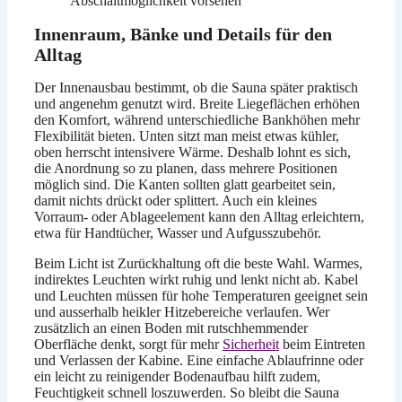
Abschaltmöglichkeit vorsehen
Innenraum, Bänke und Details für den
Alltag
Der Innenausbau bestimmt, ob die Sauna später praktisch
und angenehm genutzt wird. Breite Liegeflächen erhöhen
den Komfort, während unterschiedliche Bankhöhen mehr
Flexibilität bieten. Unten sitzt man meist etwas kühler,
oben herrscht intensivere Wärme. Deshalb lohnt es sich,
die Anordnung so zu planen, dass mehrere Positionen
möglich sind. Die Kanten sollten glatt gearbeitet sein,
damit nichts drückt oder splittert. Auch ein kleines
Vorraum- oder Ablageelement kann den Alltag erleichtern,
etwa für Handtücher, Wasser und Aufgusszubehör.
Beim Licht ist Zurückhaltung oft die beste Wahl. Warmes,
indirektes Leuchten wirkt ruhig und lenkt nicht ab. Kabel
und Leuchten müssen für hohe Temperaturen geeignet sein
und ausserhalb heikler Hitzebereiche verlaufen. Wer
zusätzlich an einen Boden mit rutschhemmender
Oberfläche denkt, sorgt für mehr
Sicherheit
beim Eintreten
und Verlassen der Kabine. Eine einfache Ablaufrinne oder
ein leicht zu reinigender Bodenaufbau hilft zudem,
Feuchtigkeit schnell loszuwerden. So bleibt die Sauna