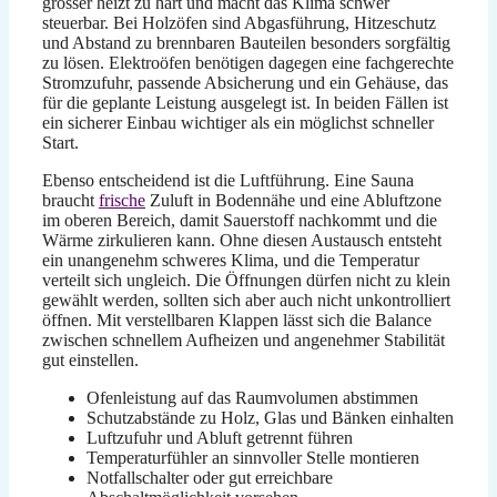
grosser heizt zu hart und macht das Klima schwer
steuerbar. Bei Holzöfen sind Abgasführung, Hitzeschutz
und Abstand zu brennbaren Bauteilen besonders sorgfältig
zu lösen. Elektroöfen benötigen dagegen eine fachgerechte
Stromzufuhr, passende Absicherung und ein Gehäuse, das
für die geplante Leistung ausgelegt ist. In beiden Fällen ist
ein sicherer Einbau wichtiger als ein möglichst schneller
Start.
Ebenso entscheidend ist die Luftführung. Eine Sauna
braucht
frische
Zuluft in Bodennähe und eine Abluftzone
im oberen Bereich, damit Sauerstoff nachkommt und die
Wärme zirkulieren kann. Ohne diesen Austausch entsteht
ein unangenehm schweres Klima, und die Temperatur
verteilt sich ungleich. Die Öffnungen dürfen nicht zu klein
gewählt werden, sollten sich aber auch nicht unkontrolliert
öffnen. Mit verstellbaren Klappen lässt sich die Balance
zwischen schnellem Aufheizen und angenehmer Stabilität
gut einstellen.
Ofenleistung auf das Raumvolumen abstimmen
Schutzabstände zu Holz, Glas und Bänken einhalten
Luftzufuhr und Abluft getrennt führen
Temperaturfühler an sinnvoller Stelle montieren
Notfallschalter oder gut erreichbare