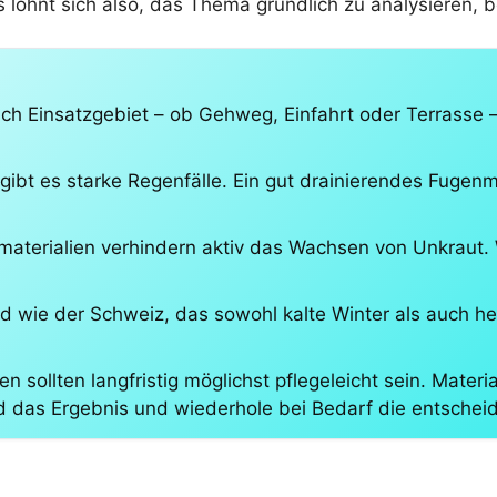
ohnt sich also, das Thema gründlich zu analysieren, be
ch Einsatzgebiet – ob Gehweg, Einfahrt oder Terrasse – 
gibt es starke Regenfälle. Ein gut drainierendes Fugenm
aterialien verhindern aktiv das Wachsen von Unkraut. 
d wie der Schweiz, das sowohl kalte Winter als auch he
n sollten langfristig möglichst pflegeleicht sein. Materi
d das Ergebnis und wiederhole bei Bedarf die entscheid