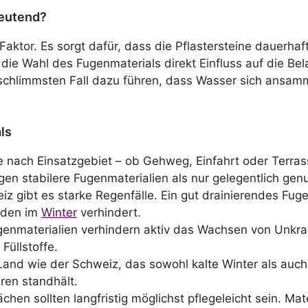
deutend?
 Faktor. Es sorgt dafür, dass die Pflastersteine dauerhaf
die Wahl des Fugenmaterials direkt Einfluss auf die Be
m schlimmsten Fall dazu führen, dass Wasser sich ansam
ls
 nach Einsatzgebiet – ob Gehweg, Einfahrt oder Terrass
igen stabilere Fugenmaterialien als nur gelegentlich ge
iz gibt es starke Regenfälle. Ein gut drainierendes Fug
häden im
Winter
verhindert.
genmaterialien verhindern aktiv das Wachsen von Unkrau
üllstoffe.
and wie der Schweiz, das sowohl kalte Winter als auch
ren standhält.
ächen sollten langfristig möglichst pflegeleicht sein. Ma