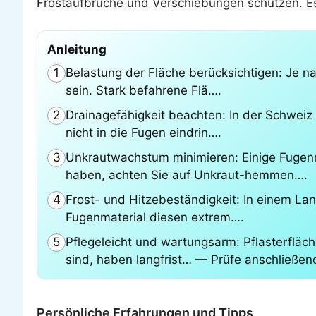
Frostaufbrüche und Verschiebungen schützen. Es l
Anleitung
Belastung der Fläche berücksichtigen: Je na
1
sein. Stark befahrene Flä….
Drainagefähigkeit beachten: In der Schweiz 
2
nicht in die Fugen eindrin….
Unkrautwachstum minimieren: Einige Fugenm
3
haben, achten Sie auf Unkraut-hemmen….
Frost- und Hitzebeständigkeit: In einem Lan
4
Fugenmaterial diesen extrem….
Pflegeleicht und wartungsarm: Pflasterfläche
5
sind, haben langfrist… — Prüfe anschließen
Persönliche Erfahrungen und Tipps