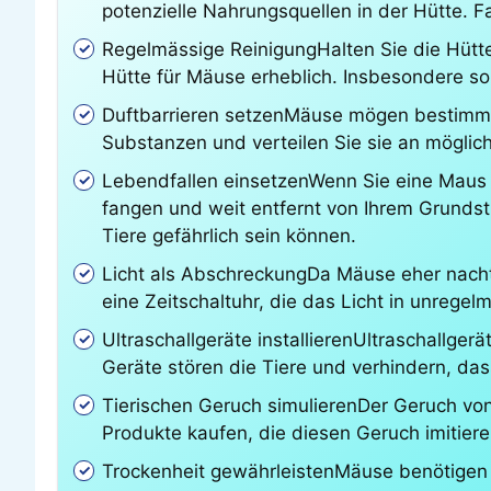
potenzielle Nahrungsquellen in der Hütte. Fa
Regelmässige ReinigungHalten Sie die Hütte 
Hütte für Mäuse erheblich. Insbesondere sol
Duftbarrieren setzenMäuse mögen bestimmte
Substanzen und verteilen Sie sie an möglic
Lebendfallen einsetzenWenn Sie eine Maus e
fangen und weit entfernt von Ihrem Grundst
Tiere gefährlich sein können.
Licht als AbschreckungDa Mäuse eher nachta
eine Zeitschaltuhr, die das Licht in unregel
Ultraschallgeräte installierenUltraschallg
Geräte stören die Tiere und verhindern, dass
Tierischen Geruch simulierenDer Geruch vo
Produkte kaufen, die diesen Geruch imitiere
Trockenheit gewährleistenMäuse benötigen Wa