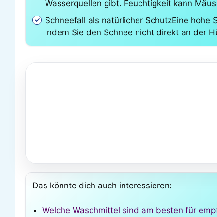
Wasserquellen gibt. Feuchtigkeit kann Mäus
Schneefall als natürlicher SchutzEine hohe
indem Sie den Schnee nicht direkt an der 
Das könnte dich auch interessieren:
Welche Waschmittel sind am besten für empf