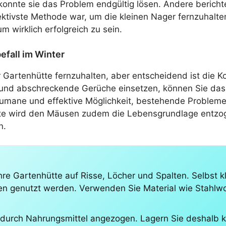
konnte sie das Problem endgültig lösen. Andere berichte
ektivste Methode war, um die kleinen Nager fernzuhalten
 wirklich erfolgreich zu sein.
fall im Winter
er Gartenhütte fernzuhalten, aber entscheidend ist die
n und abschreckende Gerüche einsetzen, können Sie da
 humane und effektive Möglichkeit, bestehende Problem
e wird den Mäusen zudem die Lebensgrundlage entzogen
n.
hre Gartenhütte auf Risse, Löcher und Spalten. Selbst 
 genutzt werden. Verwenden Sie Material wie Stahlwol
urch Nahrungsmittel angezogen. Lagern Sie deshalb ke