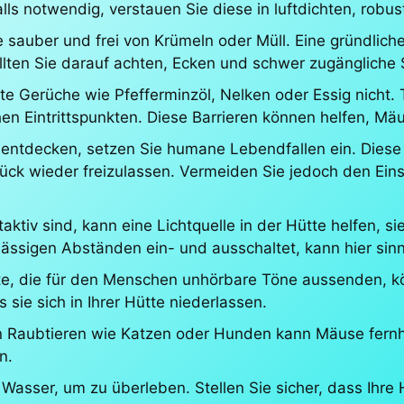
lls notwendig, verstauen Sie diese in luftdichten, robus
sauber und frei von Krümeln oder Müll. Eine gründliche
lten Sie darauf achten, Ecken und schwer zugängliche S
 Gerüche wie Pfefferminzöl, Nelken oder Essig nicht.
hen Eintrittspunkten. Diese Barrieren können helfen, M
ntdecken, setzen Sie humane Lebendfallen ein. Diese 
ück wieder freizulassen. Vermeiden Sie jedoch den Eins
ktiv sind, kann eine Lichtquelle in der Hütte helfen, 
mässigen Abständen ein- und ausschaltet, kann hier sinnv
eräte, die für den Menschen unhörbare Töne aussenden, 
 sie sich in Ihrer Hütte niederlassen.
n Raubtieren wie Katzen oder Hunden kann Mäuse fernha
n.
sser, um zu überleben. Stellen Sie sicher, dass Ihre H