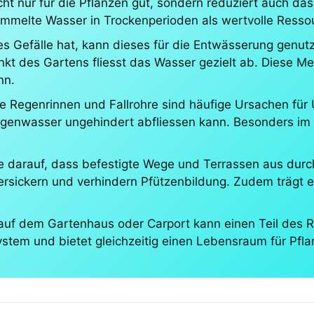
ht nur für die Pflanzen gut, sondern reduziert auch das
elte Wasser in Trockenperioden als wertvolle Ressou
hes Gefälle hat, kann dieses für die Entwässerung gen
kt des Gartens fliesst das Wasser gezielt ab. Diese M
nn.
e Regenrinnen und Fallrohre sind häufige Ursachen für 
egenwasser ungehindert abfliessen kann. Besonders im 
 darauf, dass befestigte Wege und Terrassen aus durch
sickern und verhindern Pfützenbildung. Zudem trägt ei
auf dem Gartenhaus oder Carport kann einen Teil des
tem und bietet gleichzeitig einen Lebensraum für Pfla