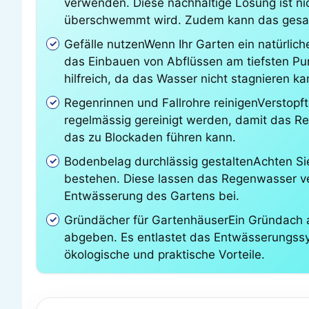
verwenden. Diese nachhaltige Lösung ist nic
überschwemmt wird. Zudem kann das gesamm
Gefälle nutzenWenn Ihr Garten ein natürlic
das Einbauen von Abflüssen am tiefsten Pun
hilfreich, da das Wasser nicht stagnieren ka
Regenrinnen und Fallrohre reinigenVerstopft
regelmässig gereinigt werden, damit das R
das zu Blockaden führen kann.
Bodenbelag durchlässig gestaltenAchten Sie
bestehen. Diese lassen das Regenwasser ver
Entwässerung des Gartens bei.
Gründächer für GartenhäuserEin Gründach 
abgeben. Es entlastet das Entwässerungssys
ökologische und praktische Vorteile.