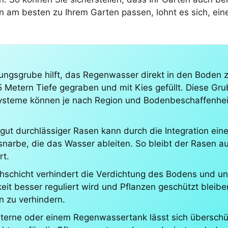
am besten zu Ihrem Garten passen, lohnt es sich, eine
gsgrube hilft, das Regenwasser direkt in den Boden zu 
 Metern Tiefe gegraben und mit Kies gefüllt. Diese Gru
 Systeme können je nach Region und Bodenbeschaffenhei
gut durchlässiger Rasen kann durch die Integration ei
asnarbe, die das Wasser ableiten. So bleibt der Rasen 
rt.
schicht verhindert die Verdichtung des Bodens und un
it besser reguliert wird und Pflanzen geschützt bleiben
n zu verhindern.
sterne oder einem Regenwassertank lässt sich übersch