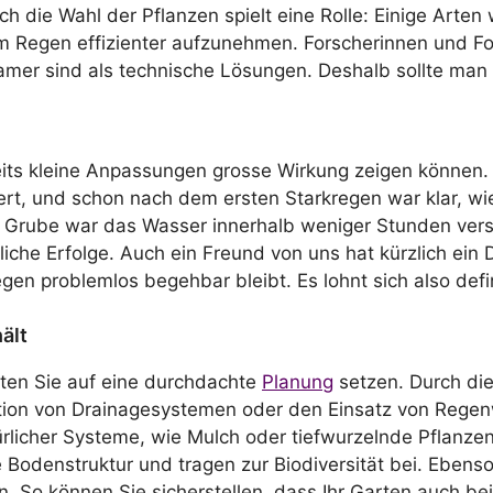
h die Wahl der Pflanzen spielt eine Rolle: Einige Arte
 Regen effizienter aufzunehmen. Forscherinnen und For
amer sind als technische Lösungen. Deshalb sollte man
ereits kleine Anpassungen grosse Wirkung zeigen können
rt, und schon nach dem ersten Starkregen war klar, wie e
en Grube war das Wasser innerhalb weniger Stunden ve
che Erfolge. Auch ein Freund von uns hat kürzlich ein 
gen problemlos begehbar bleibt. Es lohnt sich also de
ält
lten Sie auf eine durchdachte
Planung
setzen. Durch di
lation von Drainagesystemen oder den Einsatz von Rege
rlicher Systeme, wie Mulch oder tiefwurzelnde Pflanzen, 
e Bodenstruktur und tragen zur Biodiversität bei. Ebens
 So können Sie sicherstellen, dass Ihr Garten auch bei