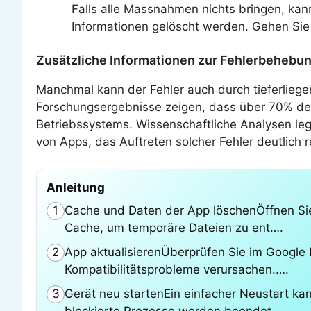
Falls alle Massnahmen nichts bringen, kann
Informationen gelöscht werden. Gehen Sie 
Zusätzliche Informationen zur Fehlerbehebu
Manchmal kann der Fehler auch durch tieferlieg
Forschungsergebnisse zeigen, dass über 70% der
Betriebssystems. Wissenschaftliche Analysen le
von Apps, das Auftreten solcher Fehler deutlich r
Anleitung
Cache und Daten der App löschenÖffnen Sie 
1
Cache, um temporäre Dateien zu ent….
App aktualisierenÜberprüfen Sie im Google P
2
Kompatibilitätsprobleme verursachen.….
Gerät neu startenEin einfacher Neustart ka
3
blockierte Prozesse werden beendet.