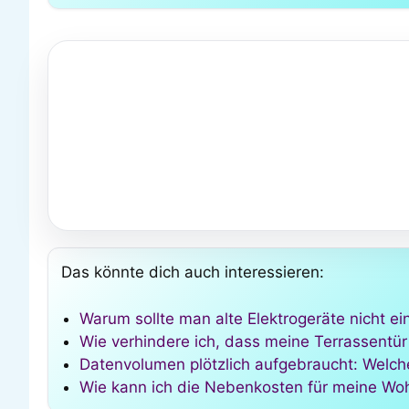
Das könnte dich auch interessieren:
Warum sollte man alte Elektrogeräte nicht e
Wie verhindere ich, dass meine Terrassentür
Datenvolumen plötzlich aufgebraucht: Welche
Wie kann ich die Nebenkosten für meine Wo