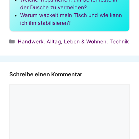
der Dusche zu vermeiden?
Warum wackelt mein Tisch und wie kann
ich ihn stabilisieren?
Kategorien
Handwerk
,
Alltag
,
Leben & Wohnen
,
Technik
Schreibe einen Kommentar
Kommentar