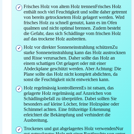
Frisches Holz von altem Holz trennenFrisches Holz
enthält noch viel Feuchtigkeit und sollte daher getrennt
von bereits getrocknetem Holz gelagert werden. Wird
frisches Holz zu schnell genutzt, kann es im Ofen
qualmen und nicht optimal brennen. Zudem besteht
die Gefahr, dass sich Schädlinge vom frischen Holz
auf das trockene Holz ausbreiten.
Holz vor direkter Sonneneinstrahlung schützenZu
starke Sonneneinstrahlung kann das Holz austrocknen
und Risse verursachen. Daher sollte das Holz an
einem schattigen Ort gelagert oder mit einer
Abdeckplane geschützt werden. Aber Achtung: Die
Plane sollte das Holz nicht komplett abdichten, da
sonst die Feuchtigkeit nicht entweichen kann.
Holz regelmässig kontrollierenEs ist ratsam, das
gelagerte Holz regelmässig auf Anzeichen von
Schädlingsbefall zu überprüfen. Dabei sollten Sie
besonders auf kleine Löcher, feine Holzspäne oder
Schimmel achten. Eine frühzeitige Erkennung
erleichtert die Bekämpfung und verhindert die
Ausbreitung.
Trockenes und gut abgelagertes Holz verwendenNur
gut getrocknetes Holz mit einer Restfeuchte von unter