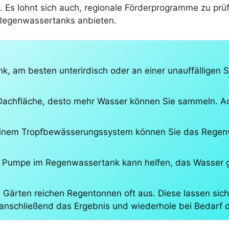
l. Es lohnt sich auch, regionale Förderprogramme zu pr
on Regenwassertanks anbieten.
nk, am besten unterirdisch oder an einer unauffälligen 
 Dachfläche, desto mehr Wasser können Sie sammeln. Ac
nem Tropfbewässerungssystem können Sie das Regenwas
 Pumpe im Regenwassertank kann helfen, das Wasser gle
e Gärten reichen Regentonnen oft aus. Diese lassen sic
 anschließend das Ergebnis und wiederhole bei Bedarf d