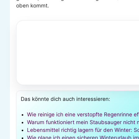
oben kommt.
Das könnte dich auch interessieren:
Wie reinige ich eine verstopfte Regenrinne ef
Warum funktioniert mein Staubsauger nicht me
Lebensmittel richtig lagern für den Winter: So
Wie plane ich einen sicheren Winterurlaub