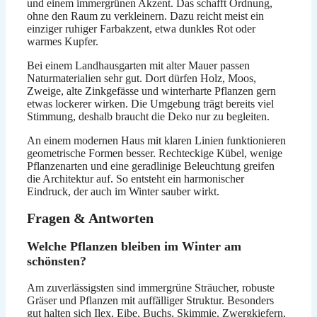
und einem immergrünen Akzent. Das schafft Ordnung,
ohne den Raum zu verkleinern. Dazu reicht meist ein
einziger ruhiger Farbakzent, etwa dunkles Rot oder
warmes Kupfer.
Bei einem Landhausgarten mit alter Mauer passen
Naturmaterialien sehr gut. Dort dürfen Holz, Moos,
Zweige, alte Zinkgefässe und winterharte Pflanzen gern
etwas lockerer wirken. Die Umgebung trägt bereits viel
Stimmung, deshalb braucht die Deko nur zu begleiten.
An einem modernen Haus mit klaren Linien funktionieren
geometrische Formen besser. Rechteckige Kübel, wenige
Pflanzenarten und eine geradlinige Beleuchtung greifen
die Architektur auf. So entsteht ein harmonischer
Eindruck, der auch im Winter sauber wirkt.
Fragen & Antworten
Welche Pflanzen bleiben im Winter am
schönsten?
Am zuverlässigsten sind immergrüne Sträucher, robuste
Gräser und Pflanzen mit auffälliger Struktur. Besonders
gut halten sich Ilex, Eibe, Buchs, Skimmie, Zwergkiefern,