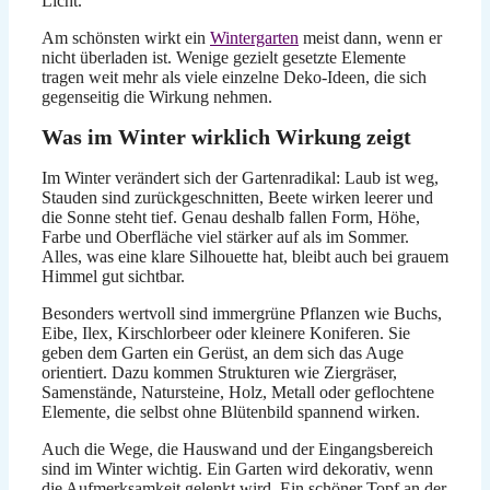
Licht.
Am schönsten wirkt ein
Wintergarten
meist dann, wenn er
nicht überladen ist. Wenige gezielt gesetzte Elemente
tragen weit mehr als viele einzelne Deko-Ideen, die sich
gegenseitig die Wirkung nehmen.
Was im Winter wirklich Wirkung zeigt
Im Winter verändert sich der Gartenradikal: Laub ist weg,
Stauden sind zurückgeschnitten, Beete wirken leerer und
die Sonne steht tief. Genau deshalb fallen Form, Höhe,
Farbe und Oberfläche viel stärker auf als im Sommer.
Alles, was eine klare Silhouette hat, bleibt auch bei grauem
Himmel gut sichtbar.
Besonders wertvoll sind immergrüne Pflanzen wie Buchs,
Eibe, Ilex, Kirschlorbeer oder kleinere Koniferen. Sie
geben dem Garten ein Gerüst, an dem sich das Auge
orientiert. Dazu kommen Strukturen wie Ziergräser,
Samenstände, Natursteine, Holz, Metall oder geflochtene
Elemente, die selbst ohne Blütenbild spannend wirken.
Auch die Wege, die Hauswand und der Eingangsbereich
sind im Winter wichtig. Ein Garten wird dekorativ, wenn
die Aufmerksamkeit gelenkt wird. Ein schöner Topf an der