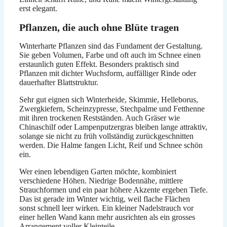
erst elegant.
Pflanzen, die auch ohne Blüte tragen
Winterharte Pflanzen sind das Fundament der Gestaltung.
Sie geben Volumen, Farbe und oft auch im Schnee einen
erstaunlich guten Effekt. Besonders praktisch sind
Pflanzen mit dichter Wuchsform, auffälliger Rinde oder
dauerhafter Blattstruktur.
Sehr gut eignen sich Winterheide, Skimmie, Helleborus,
Zwergkiefern, Scheinzypresse, Stechpalme und Fetthenne
mit ihren trockenen Restständen. Auch Gräser wie
Chinaschilf oder Lampenputzergras bleiben lange attraktiv,
solange sie nicht zu früh vollständig zurückgeschnitten
werden. Die Halme fangen Licht, Reif und Schnee schön
ein.
Wer einen lebendigen Garten möchte, kombiniert
verschiedene Höhen. Niedrige Bodennähe, mittlere
Strauchformen und ein paar höhere Akzente ergeben Tiefe.
Das ist gerade im Winter wichtig, weil flache Flächen
sonst schnell leer wirken. Ein kleiner Nadelstrauch vor
einer hellen Wand kann mehr ausrichten als ein grosses
Arrangement voller Kleinteile.