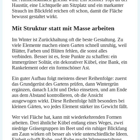
Haustür, eine Lichtquelle am Sitzplatz und ein markanter
Strauch im Blickfeld reichen oft schon, damit die Fläche
bewusst gestaltet wirkt.
Mit Struktur statt mit Masse arbeiten
Im Winter ist Zurückhaltung oft die beste Gestaltung. Zu
viele Elemente machen einen Garten schnell unruhig, weil
Blätter, Farben und Blüten fehlen, die sonst alles
verbinden. Besser ist es, feste Punkte zu schaffen: ein
immergrüner Solitär, ein dekorativer Kübel, eine Bank, ein
Rankelement oder ein formschöner Ast.
Ein guter Aufbau folgt meistens dieser Reihenfolge: zuerst
das Grundgerüst des Gartens prüfen, dann Wintergrün
ergänzen, danach Licht und Deko einsetzen, und am Ende
aus dem Abstand kontrollieren, ob die Ansicht
ausgewogen wirkt. Diese Reihenfolge hilft besonders bei
kleinen Gärten, wo jedes Element stärker ins Gewicht fällt.
Wer viel Fläche hat, kann mit wiederkehrenden Formen
arbeiten. Drei ähnliche Kübel entlang eines Weges, zwei
niedrige Gräsergruppen im Beet und ein ruhiger Blickfang
am Zaun wirken oft besser als viele unterschiedliche Ideen.
Einheit schafft Ruhe, und Ruhe macht Wintergestaltung