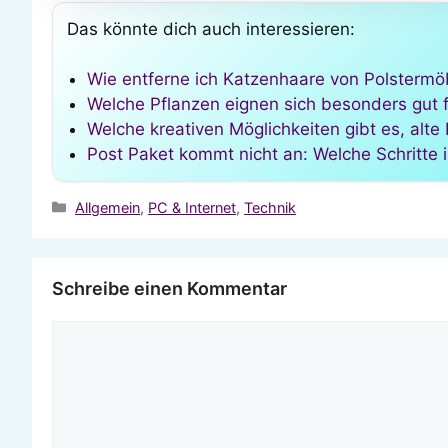
Das könnte dich auch interessieren:
Wie entferne ich Katzenhaare von Polstermö
Welche Pflanzen eignen sich besonders gut 
Welche kreativen Möglichkeiten gibt es, al
Post Paket kommt nicht an: Welche Schritte 
Kategorien
Allgemein
,
PC & Internet
,
Technik
Schreibe einen Kommentar
Kommentar