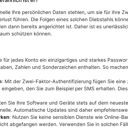
efährlich ist er?
inelle Ihre persönlichen Daten stehlen, um sie für ihre 
erlust führen. Die Folgen eines solchen Diebstahls könn
en dann bereits angerichtet ist. Daher ist es unerlässl
n Raum schützen können.
e für jedes Konto ein einzigartiges und starkes Passwor
taben, Zahlen und Sonderzeichen enthalten. So machen S
n
: Mit der Zwei-Faktor-Authentifizierung fügen Sie ein
ingeben, den Sie zum Beispiel per SMS erhalten. Dies 
lten Sie Ihre Software und Geräte stets auf dem neueste
iminelle. Automatische Updates sind daher empfehlenswe
rken
: Nutzen Sie keine sensiblen Dienste wie Online-B
leicht abgefangen werden. Verwenden Sie in solchen Fäl