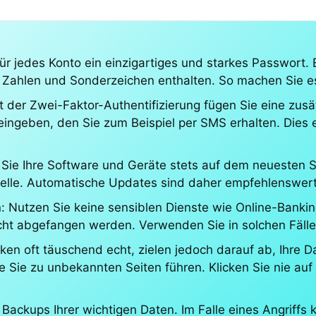
r jedes Konto ein einzigartiges und starkes Passwort. 
Zahlen und Sonderzeichen enthalten. So machen Sie es 
it der Zwei-Faktor-Authentifizierung fügen Sie eine zu
ngeben, den Sie zum Beispiel per SMS erhalten. Dies e
ie Ihre Software und Geräte stets auf dem neuesten Sta
minelle. Automatische Updates sind daher empfehlenswert
: Nutzen Sie keine sensiblen Dienste wie Online-Banki
eicht abgefangen werden. Verwenden Sie in solchen Fäll
ken oft täuschend echt, zielen jedoch darauf ab, Ihre 
e Sie zu unbekannten Seiten führen. Klicken Sie nie au
 Backups Ihrer wichtigen Daten. Im Falle eines Angriffs 