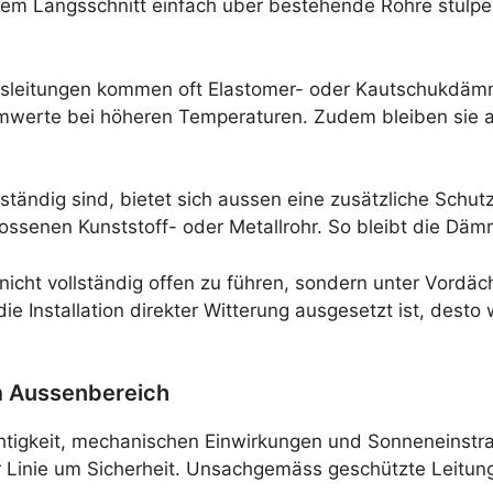
em Längsschnitt einfach über bestehende Rohre stülpen
leitungen kommen oft Elastomer- oder Kautschukdämmu
mwerte bei höheren Temperaturen. Zudem bleiben sie 
ändig sind, bietet sich aussen eine zusätzliche Schutz
ossenen Kunststoff- oder Metallrohr. So bleibt die Däm
 nicht vollständig offen zu führen, sondern unter Vord
die Installation direkter Witterung ausgesetzt ist, des
im Aussenbereich
htigkeit, mechanischen Einwirkungen und Sonneneinstra
r Linie um Sicherheit. Unsachgemäss geschützte Leitun