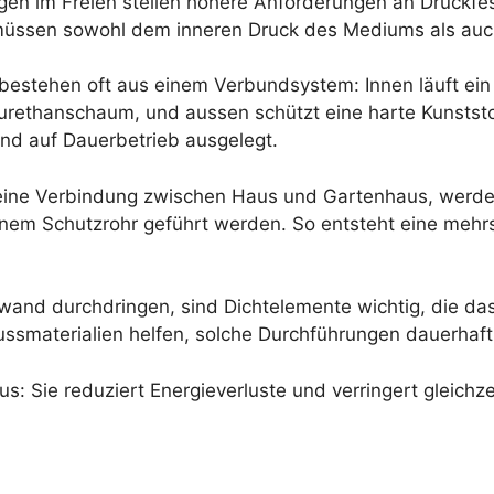
en im Freien stellen höhere Anforderungen an Druckfes
n müssen sowohl dem inneren Druck des Mediums als au
stehen oft aus einem Verbundsystem: Innen läuft ein 
rethanschaum, und aussen schützt eine harte Kunststo
ind auf Dauerbetrieb ausgelegt.
 eine Verbindung zwischen Haus und Gartenhaus, werde
em Schutzrohr geführt werden. So entsteht eine mehrs
and durchdringen, sind Dichtelemente wichtig, die das
ssmaterialien helfen, solche Durchführungen dauerhaft
 aus: Sie reduziert Energieverluste und verringert gleic